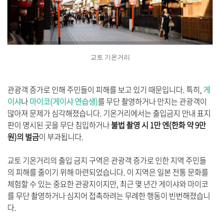
교토 기온거리
관광객 증가로 인해 주민들이 피해를 보고 있기 때문입니다. 특히,
게
이샤
나
마이코(게이샤 연습생)
를 무단 촬영하거나 만지는 관광객이
많아져 문제가 심각해졌습니다. 기온거리에서는 출입금지 안내 표지
판이 명시된 곳을 무단 침입하거나
불법 촬영 시 1만 엔(한화 약 9만
원)의 벌금
이 부과됩니다.
교토 기온거리의 출입 금지 구역은 관광객 증가로 인한 지역 주민들
의 피해를 줄이기 위해 마련되었습니다. 이 지역은 일본 전통 문화를
체험할 수 있는 중요한 관광지이지만, 최근 몇 년간 게이샤와 마이코
를 무단 촬영하거나 심지어 접촉하려는 무례한 행동이 빈번해졌습니
다.