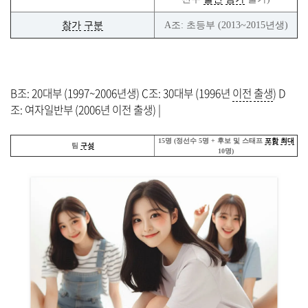
참가
구분
A조: 초등부 (2013~2015년생)
B조: 20대부 (1997~2006년생) C조: 30대부 (1996년
이전
출생
) D
조: 여자일반부 (2006년 이전 출생) |
15명 (정선수 5명 + 후보 및 스태프
포함
최대
팀
구성
10명)