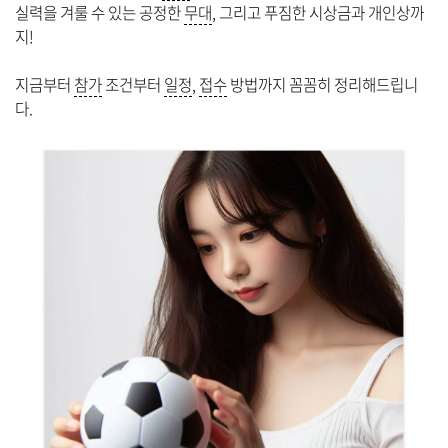
실력을 겨룰 수 있는 공정한
무대
, 그리고 푸짐한 시상금과 개인상까
지!
지금부터
참가
조건부터
일정
,
접수
방법까지 꼼꼼히 정리해드립니
다.