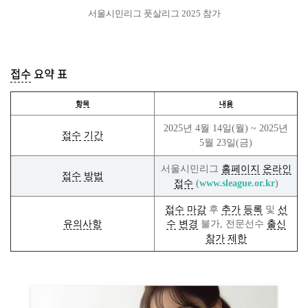
서울시민리그 풋살리그 2025 참가
접수
요약 표
항목
내용
2025년 4월 14일(월) ~ 2025년
접수
기간
5월 23일(금)
서울시민리그
홈페이지
온라인
접수
방법
접수
(
www.sleague.or.kr
)
접수
마감
후
추가
등록
및
선
유의사항
수
변경
불가, 전문선수
출신
참가
제한