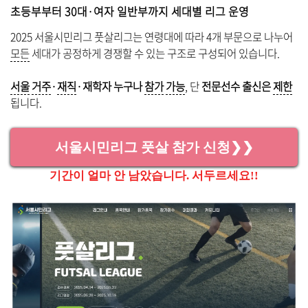
초등부부터 30대·여자 일반부까지 세대별 리그 운영
2025 서울시민리그 풋살리그는 연령대에 따라 4개 부문으로 나누어
모든
세대가 공정하게 경쟁할 수 있는 구조로 구성되어 있습니다.
서울
거주
·
재직
·재학자 누구나
참가
가능
, 단
전문선수 출신은
제한
됩니다.
서울시민리그 풋살 참가 신청❯❯
기간이 얼마 안 남았습니다. 서두르세요!!