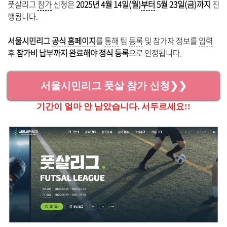
풋살리그
참가
신청은
2025년 4월 14일(월)
부터
5월 23일(금)까지
진
행됩니다.
서울시민리그
공식
홈페이지
를
통해
팀
등록
및 참가자 정보를
입력
후
참가비 납부까지 완료해야
정식
등록
으로 인정됩니다.
서울시민리그 풋살 참가 신청❯❯
기간이 얼마 안 남았습니다. 서두르세요!!