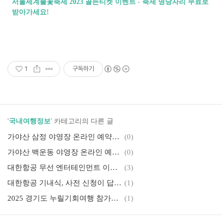
서울세계불꽃축제 2023 골든티켓 이벤트 - 축제 명당자리 무료로
받아가세요!
1
구독하기
'
국내여행정보
' 카테고리의 다른 글
가야산 삼정 야영장 온라인 예약방법, 위치, 후기 총정리
(0)
가야산 백운동 야영장 온라인 예약방법, 가격, 후기 총정리
(0)
대한항공 무선 엔터테인먼트 이용법, 탑승 전에 꼭 알아야 할 필독 가이드!
(3)
대한항공 기내식, 사전 신청이 답이다! 온라인으로 미리 신청하는 가장 간편한 방법
(1)
2025 경기도 누릴기회여행 참가자 모집! 관광 소외계층을 위한 특별한 여행 지원 안내
(1)