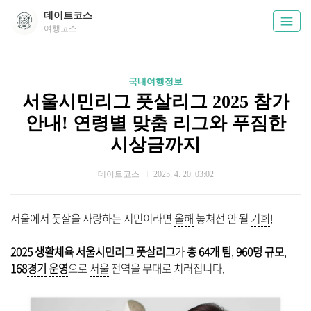
데이트코스
여행코스
국내여행정보
서울시민리그 풋살리그 2025 참가
안내! 연령별 맞춤 리그와 푸짐한
시상금까지
데이트코스
2025. 4. 20. 03:02
서울에서 풋살을 사랑하는 시민이라면
올해
놓쳐선 안 될
기회
!
2025 생활체육 서울시민리그 풋살리그
가
총 64개 팀
,
960명
규모
,
168
경기
운영
으로
서울
전역을 무대로 치러집니다.