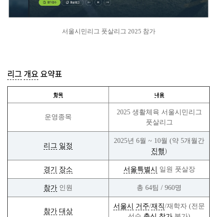
서울시민리그 풋살리그 2025 참가
리그
개요
요약표
항목
내용
2025 생활체육 서울시민리그
운영종목
풋살리그
2025년 6월 ~ 10월 (약 5개월간
리그
일정
진행
)
경기
장소
서울특별시
일원 풋살장
참가
인원
총 64팀 / 960명
서울시
거주
/
재직
/재학자 (전문
참가
대상
선수
출신
참가
불가)