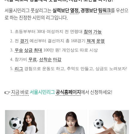
서울시민리그 풋살리그는
실력보단
열정
, 경쟁보단
팀워크
를 우선으
로 하는 진정한 시민의 리그입니다.
초등부부터 30대·여성까지 전 연령대
참여
가능
전
경기
예선부터 결선까지 총 168경기
체계
운영
우승
상금
최대
100만 원! 개인상도 따로 시상
참가비
무료
,
선착순
마감
리그
경험으로 운동도 하고, 추억도 만들고, 상금도 노려보자!
👉
지금
바로
서울시민리그
공식
홈페이지
에서 신청하세요!