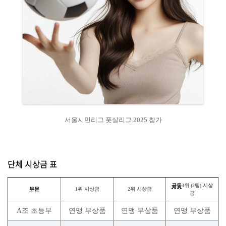
서울시민리그 풋살리그 2025 참가
단체 시상금 표
공동
3위 (2팀) 시상
부문
1위 시상금
2위 시상금
금
A조 초등부
연맹 부상품
연맹 부상품
연맹 부상품