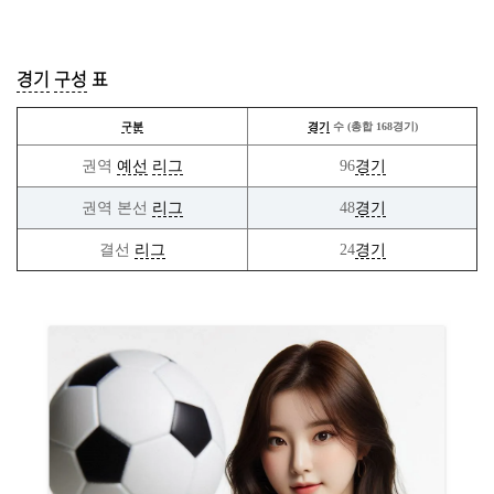
경기
구성
표
구분
경기
수 (총합 168경기)
권역
예선
리그
96
경기
권역 본선
리그
48
경기
결선
리그
24
경기