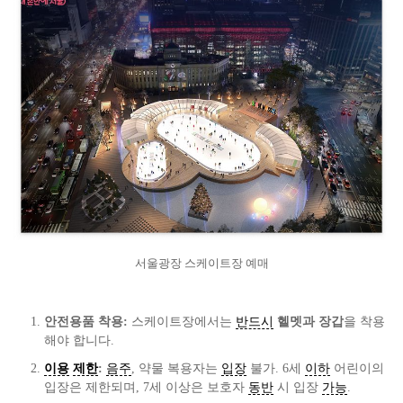
서울광장 스케이트장 예매
안전용품 착용:
스케이트장에서는
반드시
헬멧과 장갑
을 착용
해야 합니다.
이용
제한
:
음주
, 약물 복용자는
입장
불가. 6세
이하
어린이의
입장은 제한되며, 7세 이상은 보호자
동반
시 입장
가능
.