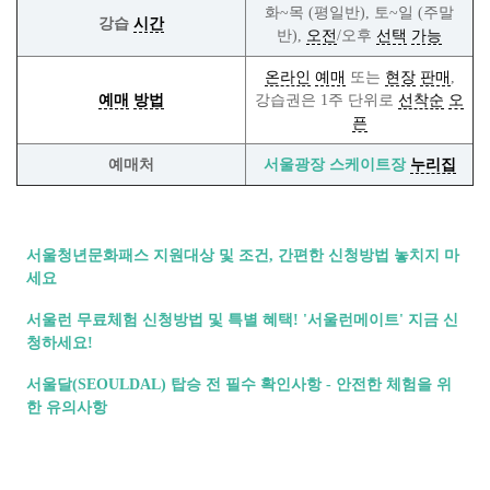
화~목 (평일반), 토~일 (주말
강습
시간
반),
오전
/오후
선택
가능
온라인
예매
또는
현장
판매
,
예매
방법
강습권은 1주 단위로
선착순
오
픈
예매처
서울광장 스케이트장
누리집
서울청년문화패스 지원대상 및 조건, 간편한 신청방법 놓치지 마
세요
서울런 무료체험 신청방법 및 특별 혜택! '서울런메이트' 지금 신
청하세요!
서울달(SEOULDAL) 탑승 전 필수 확인사항 - 안전한 체험을 위
한 유의사항