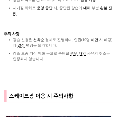
대기질 악화로
운영
중단
시, 중단된 강습에
대해
부분
환불
진
행
.
주의
사항
강습 신청은
선착순
결제로 진행되며, 인원(10명
미만
시 폐강)
과
일정
변경은 불가합니다.
강습 도중 기상 악화 등으로 중단될
경우
개인
사유의 취소는
인정되지 않습니다.
스케이트장 이용 시 주의사항